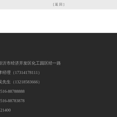
[ 返 回 ]
新沂市经济开发区化工园区经一路
理（17314178111）
生（13218583666）
6-88788888
6-88783878
1400