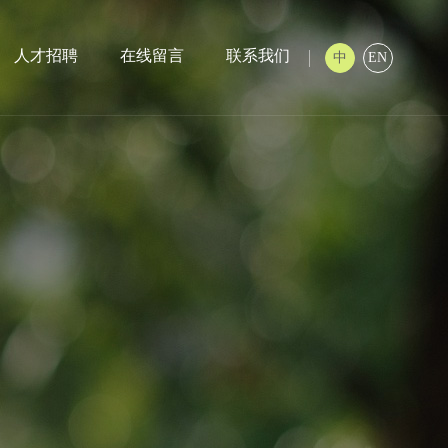
人才招聘
在线留言
联系我们
中
EN