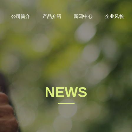
公司简介
产品介绍
新闻中心
企业风貌
NEWS