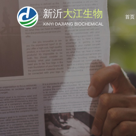
新沂
大江生物
首页
XINYI DAJIANG BIOCHEMICAL